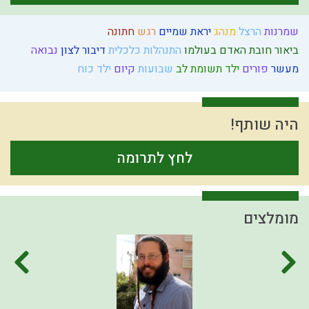
שמרנות
הרצל
מנהג
יראת שמיים
רגש
חתונה
ביאור חובת האדם בעולמו
התנהלות כלכלית
דיבור
לצון
נבואה
מעשר
פורים
ילד תשומת לב
שבועות
קיום
ילד כוח
היה שותף!
לחץ לתרומה
מומלצים