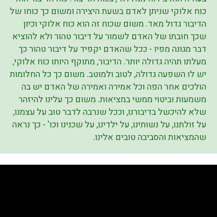
כוח אלוקי שניתן לאדם בשעת היצירה ומשום כך כוחו של
הדיבור גדול מאד. משום שכוח זה הוא כוח אלוקי וכיון
שכך חובתו של האדם לשמור על דיבור טהור ולא להוציא
דבר מגונה מפיו - ככל שהאדם יקפיד על דיבור טהור כך
מעלתו תהיה גדולה יותר. הדיבור, מתוקף היותו כוח אלוקי,
יש לו השפעה גדולה, לטוב ולמוטב. משום כך כל החלומות
הולכים אחר הפה וכל אמירה ואמירה של האדם יש בה
משמעות וביטוי ממשי במציאות. משום כך עלינו להיזהר
שלא להיכשל בדיבורנו, וככל שנרבה לדבר טוב על עצמנו,
על זולתנו, על נשותינו, על ילדינו, על שכנינו וכו' - כך נראה
שהמציאות והסביבה טובים אלינו.