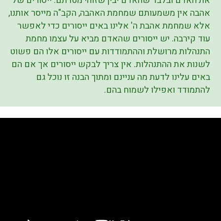
את האדם ובלבד שהאדם יבין שזוהי מטרתם. ייסורים של
אהבה אין משמעותם שמחמת האהבה, הקב"ה מייסר אותנו,
אלא שמחמת אהבת ה' אלינו באים ייסורים כדי לאפשר
עוד קירבה. יש ייסורים שהאדם מביא על עצמו מחמת
התנהלות מרושלת וההתמודדות עם ייסורים אלו הם פשוט
לשנות את ההתנהלות. אין צריך לבקש ייסורים אך אם הם
באים עלינו לדעת מה עניינם ומתוך הבנה זו נוכל גם
להתמודד ואפילו לשמוח בהם.