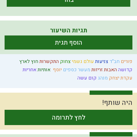
תגיות השיעור
הוסף תגית
פורים
חב"ד
צניעות
עולם גשמי
צחוק
התקשרות
חוץ לארץ
קדושה
האבות
זריזות
מעשר כספים
יוסף
אותיות
אחריות
עקדת יצחק
מנהג
קום עשה
היה שותף!
לחץ לתרומה