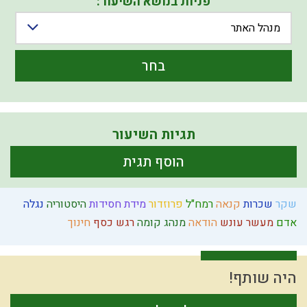
פניות בנושא השיעור:
מנהל האתר
בחר
תגיות השיעור
הוסף תגית
שקר
שכרות
קנאה
רמח"ל
פרוזדור
מידת חסידות
היסטוריה
נגלה
אדם
מעשר
עונש
הודאה
מנהג
קומה
רגש
כסף
חינוך
היה שותף!