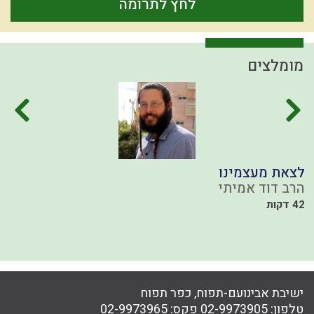
לחץ לתרומה
מומלצים
לצאת מעצמינו
ה
הרב דוד אמיתי
ה
42 דקות
י
ישיבת אבינועם-תפוח, כפר תפוח
טלפון:
02-9973905
פקס:
02-9973965