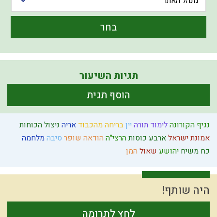
מנהל האתר
בחר
תגיות השיעור
הוסף תגית
נגיף הקורונה
לימוד תורה
יין
בריחה מהכבוד
אריה
ניצול הכוחות
אמונת ישראל
ארבע כוסות
הרצי"ה
הודאה
שופר
סיבה
מלחמה
כח משיח
יהושע
שאול
המן
היה שותף!
לחץ לתרומה