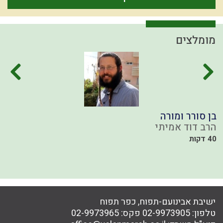
מומלצים
בן סורר ומורה
ה
הרב דוד אמיתי
ה
40 דקות
י
ישיבת אבינועם-תפוח, כפר תפוח
טלפון:
02-9973905
פקס:
02-9973965