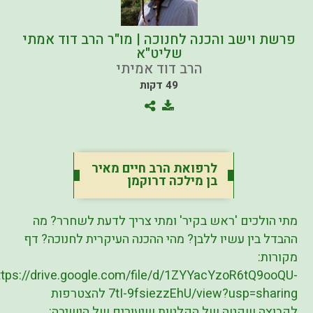
פרשת וישב והכנה לחנוכה | מו"ר הרב דוד אמתי
שליט"א
הרב דוד אמיתי
49 דקות
לרפואת הרב חיים מאיר
בן מילכה דרוקמן
מתי הולכים 'ראש בקיר' ומתי צריך לדעת לשחרר? מה
ההבדל בין עשיו ללבן? מהי ההכנה העיקרית לחנוכה? דף
מקורות:
ttps://drive.google.com/file/d/1ZYYacYzoR6tQ9ooQU-
7tI-9fsiezzEhU/view?usp=sharing להצטרפות
לקבוצה שקטה של הקלטות שיעורים של הישיבה: