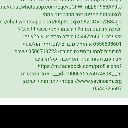
tps://chat.whatsapp.com/EqevJCFWTnEL6P988AY9tJ
להצטרפות לחיזוק יומי מהרב דוד אמתי:
ps://chat.whatsapp.com/FKp3eDxpx5A2CCVcWB8agU
ישיבת אבינעם תפוח? הירשמו למנוי עכשיו!!! מנכ"ל
הישיבה- 0544726607 יהודה מייזל א. שבו"שים-
0556638601 איתיאל גרבר צילום: יאיר הולשטיין
לתרומות להמשך הפצת התורה- 0586713723 ישיבת
אבינועם, תפוח. עמוד הפייסבוק של הישיבה -
https://m.facebook.com/profile.php?
id=100063567607480&__tn__= אתר האינטרנט-
https://www.yavinoam.org/ לתרומות לישיבה:
0544726607