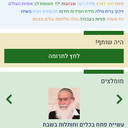
פסח
חוץ לארץ
מידה רעה
שבועות
ילד תשומת לב
אומות העולם
זיכוך
ברית מילה
מידת חסידות
חירות
תקשורת זוגית
משיח
כח משיח
פניות בעבודה
נגלה
מלחמת עולם
מצוות
היה שותף!
לחץ לתרומה
מומלצים
עשיית פתח בכלים וחותלות בשבת
ל