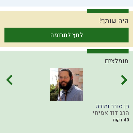
היה שותף!
לחץ לתרומה
מומלצים
בן סורר ומורה
מ
הרב דוד אמיתי
ה
40 דקות
כ