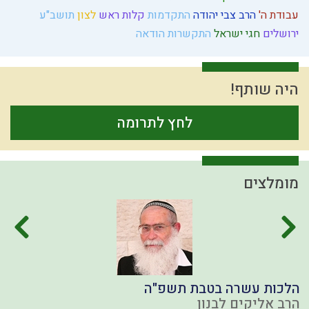
עבודת ה'
הרב צבי יהודה
התקדמות
קלות ראש
לצון
תושב"ע
ירושלים
חגי ישראל
התקשרות
הודאה
היה שותף!
לחץ לתרומה
מומלצים
הלכות עשרה בטבת תשפ"ה
ע
הרב אליקים לבנון
ה