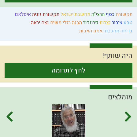
תקשורת
כסף
הרצי"ה
מחשבת ישראל
תקשורת זוגית
איסלאם
טבע
ציבור
נצרות
פרוזדור
הבנה
רגלי משיח
נצח
יראה
בריחה מהכבוד
אמון
האבות
היה שותף!
לחץ לתרומה
מומלצים