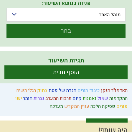
פניות בנושא השיעור:
מנהל האתר
בחר
תגיות השיעור
הוסף תגית
האדמו"ר הזקן
כיבוד הורים
הגדה של פסח
צחוק
רגלי משיח
התקדמות
שאול
נאמנות
קיום
תרבות המערב
נצרות
חומר
ישו
פורים
פסיקת הלכה
עניין המקדש
מערכה
היה שותף!