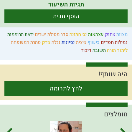
תגיות השיעור
הוסף תגית
מצוות
צחוק
עצמאות
נס
חתונה
סדר מסילת ישרים
יראת הרוממות
גמילות חסדים
כישוף
ציצית
נסיונות
נגלה
צדק
טהרת המשפחה
לימוד תורה
תשובה
דיבור
היה שותף!
לחץ לתרומה
מומלצים