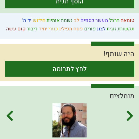
הוסף תגית
טומאה
הרצל
מעשר כספים
לב
נשמה
אותיות
חידוש
יד ה'
תקשורת זוגית
לצון
פורים
פסח
תפילין
כוזרי
יחיד
דיבור
קום עשה
היה שותף!
לחץ לתרומה
מומלצים