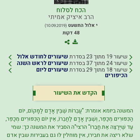
הכח לסלוח
הרב איציק אמיתי
י אלול התשעט
(10.09.2019)
48 דקות
שיעור 19 מתוך 23 בסדרת
שיעורים לחודש אלול
שיעור 24 מתוך 37 בסדרת
שיעורים לראש השנה
שיעור 18 מתוך 29 בסדרת
שיעורים ליום
הכיפורים
הקדש את השיעור
המשנה ביומא אומרת: "עֲבֵרוֹת שֶׁבֵּין אָדָם לַמָּקוֹם, יוֹם
הַכִּפּוּרִים מְכַפֵּר, וְשֶׁבֵּין אָדָם לַחֲבֵרוֹ, אֵין יוֹם הַכִּפּוּרִים מְכַפֵּר,
עַד שֶׁיְּרַצֶּה אֶת חֲבֵרוֹ" הרצי"ה הסביר את המשנה כך: שמי
שלא ריצה את חבירו, אין מוחלין לו גם בעבירות שבין אדם