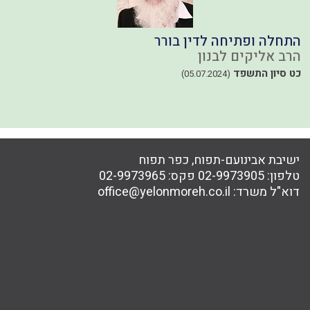
התחלה ופתיחה לדין בורר
ח
הרב אליקים לבנון
ה
41
כט סיון התשפד
(05.07.2024)
ישיבת אבינועם-תפוח, כפר תפוח
טלפון:
02-9973905
פקס:
02-9973965
דוא"ל משרד:
office@yelonmoreh.co.il