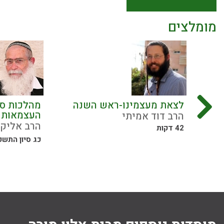
מומלצים
ד
לצאת מעצמינו-ראש השנה
מהלכות ספ
העצמאות ו
הרב דוד אמיתי
הרב אליקי
42 דקות
כג סיון התש