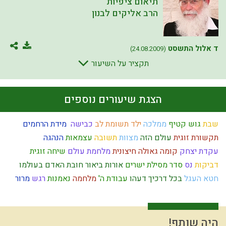
תיאום ציפיות
הרב אליקים לבנון
ד אלול התשסט
(24.08.2009)
תקציר על השיעור
הצגת שיעורים נוספים
שבת
גוש קטיף
ממלכה
ילד תשומת לב
כבישה
מידת הרחמים
תקשורת זוגית
עולם הזה
מצוות
תשובה
עצמאות
הנהגה
עקדת יצחק
קומה
גאולה חיצונית
מלחמת עולם
שיחה זוגית
דביקות
נס
סדר מסילת ישרים
אורות
ביאור חובת האדם בעולמו
חטא העגל
בכל דרכיך דעהו
עבודת ה'
מלחמה
נאמנות
רגש
מרור
ההמון
חורבן
התנהלות כלכלית
עבודה זרה
חינוך
יצר הטוב
נפש
חוט השערה
חסד
הרצל
שפה
קיום
טהרת המשפחה
מהר"ל
יצחק
ילד כוח
לב
זריזות
אירוסין
הרס
חומרות יתירות
פרוזדור
יעקב אבינו
היה שותף!