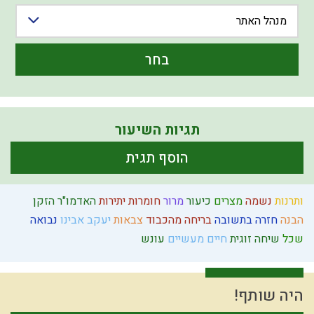
מנהל האתר
בחר
תגיות השיעור
הוסף תגית
ותרנות
נשמה
מצרים
כיעור
מרור
חומרות יתירות
האדמו"ר הזקן
הבנה
חזרה בתשובה
בריחה מהכבוד
צבאות
יעקב אבינו
נבואה
שכל
שיחה זוגית
חיים מעשיים
עונש
היה שותף!