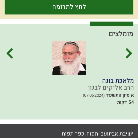
לחץ לתרומה
מומלצים
מלאכת בונה
ב
הרב אליקים לבנון
ה
40
א סיון התשפד
(07.06.2024)
54 דקות
ישיבת אבינועם-תפוח, כפר תפוח