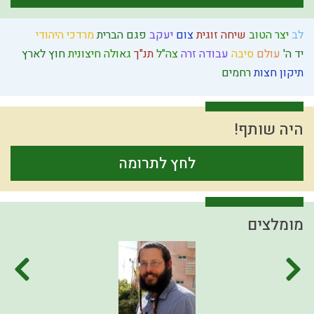
לב
יצר הטוב
שיחה זוגית
צום
יעקב
פגם הברית
מרדכי היהודי
יד ה'
עולם
סיבה
עבודה זרה
צה"ל
תנ"ך
גאולה חיצונית
חוץ לארץ
תיקון חצות
רחמים
היה שותף!
לחץ לתרומה
מומלצים