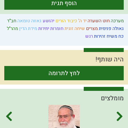
הוסף תגית
מערכה
חוט השערה
יד ה'
כיבוד הורים
יהושע
גאווה
טומאה
חב"ד
גאולה פנימית
מצרים
שיחה זוגית
חומרות יתירות
מידת הדין
מהר"ל
כח משיח
זהירות
רגש
היה שותף!
לחץ לתרומה
מומלצים