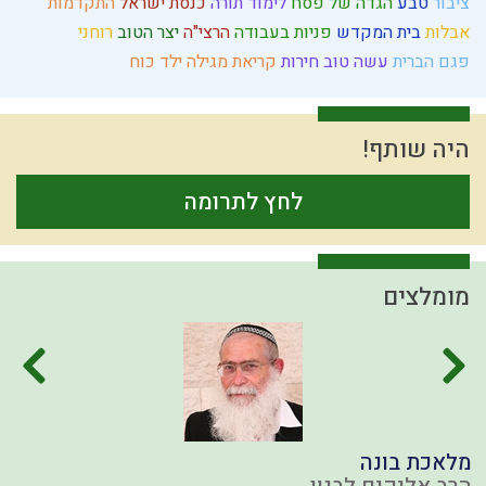
ציבור
טבע
הגדה של פסח
לימוד תורה
כנסת ישראל
התקדמות
אבלות
בית המקדש
פניות בעבודה
הרצי"ה
יצר הטוב
רוחני
פגם הברית
עשה טוב
חירות
קריאת מגילה
ילד כוח
היה שותף!
לחץ לתרומה
מומלצים
מלאכת בונה
ה