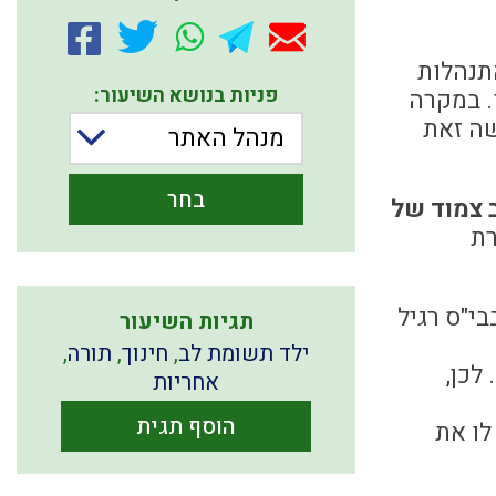
התנהלות
פניות בנושא השיעור:
ו. במקרה
שה זאת
מנהל האתר
בחר
צמוד של
רת
י"ס רגיל
תגיות השיעור
ילד תשומת לב
,
חינוך
,
תורה
,
לכן,
אחריות
הוסף תגית
לו את