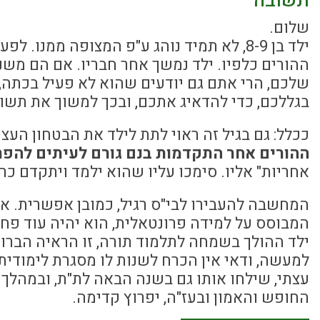
תשובה
שלום.
ילד בן 8-9, לא תמיד נוהג ע"פ המצופה ממנ
ההורים כלפיו. ילד נמשך אחר חבריו. אם הם משנני
שלכם, הרי אתם גם יודעים שהוא לא פעיל בכתה
בגללכם, כדי להדאיג אתכם, ובכך למשוך את תשו
ככלל: גם בגיל זה ראוי לתת לילד את הבטחון העצמ
ההורים אחר התקדמות בנם גורם לעיתים להפ
אחריות" אליו. סימכו עליו שהוא ילמד ויתקדם כרא
המחשבה להעבירו לבי"ס רגיל, כמובן אפשרית. אב
המבוסס על למידה פרונטאלית, הוא יהיה עוד פחו
ילד ההולך בשמחה לתלמוד תורה, זו הראיה הברורה
למעשה, ודאי אין הכרח לשנות לו מסגרת לימודית.
עצתי, שילחו אותו גם בשנה הבאה לת"ת, ובמהלך 
החופש והאמון ובעז"ה, יפרוץ קדימה.