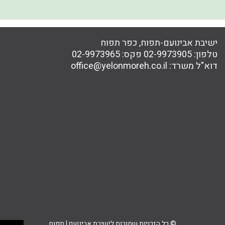
ישיבת אבינועם-תפוח, כפר תפוח
טלפון:
02-9973905
פקס:
02-9973965
דוא"ל משרד:
office@yelonmoreh.co.il
© כל הזכויות שמורות לישיבת אבינועם | תפוח