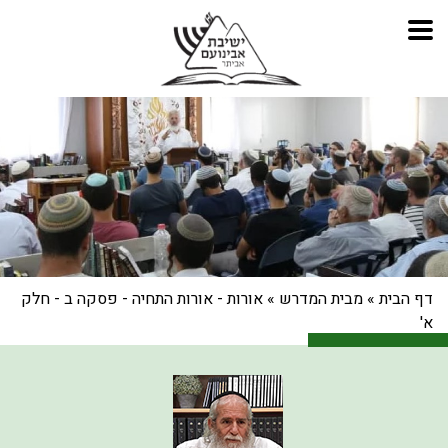
דף הבית
»
מבית המדרש
»
אורות - אורות התחיה - פסקה ב - חלק
א'