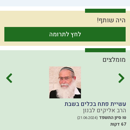
היה שותף!
לחץ לתרומה
מומלצים
עשיית פתח בכלים בשבת
ח
הרב אליקים לבנון
ה
41
טו סיון התשפד
(21.06.2024)
67 דקות