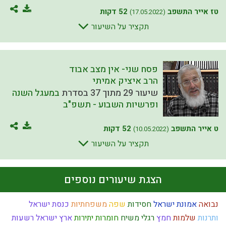
טז אייר התשפב
52 דקות
(17.05.2022)
תקציר על השיעור
פסח שני- אין מצב אבוד
הרב איציק אמיתי
שיעור 29 מתוך 37 בסדרת
במעגל השנה
ופרשיות השבוע - תשפ"ב
ט אייר התשפב
52 דקות
(10.05.2022)
תקציר על השיעור
הצגת שיעורים נוספים
נבואה
אמונת ישראל
חסידות
שפה
משפחתיות
כנסת ישראל
ותרנות
שלמות
חמץ
רגלי משיח
חומרות יתירות
ארץ ישראל
רשעות