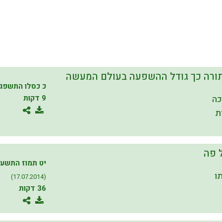
תורה כך גודל ההשפעה בעולם המעשה
כ כסלו התשפג
כה
9 דקות
ת
 פה
יט תמוז התשע
ו
(17.07.2014)
36 דקות