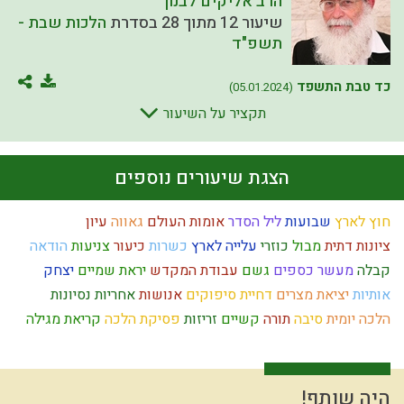
הרב אליקים לבנון
שיעור 12 מתוך 28 בסדרת
הלכות שבת -
תשפ"ד
כד טבת התשפד
(05.01.2024)
תקציר על השיעור
הצגת שיעורים נוספים
חוץ לארץ
שבועות
ליל הסדר
אומות העולם
גאווה
עיון
ציונות דתית
מבול
כוזרי
עלייה לארץ
כשרות
כיעור
צניעות
הודאה
קבלה
מעשר כספים
גשם
עבודת המקדש
יראת שמיים
יצחק
אותיות
יציאת מצרים
דחיית סיפוקים
אנושות
אחריות
נסיונות
הלכה יומית
סיבה
תורה
קשיים
זריזות
פסיקת הלכה
קריאת מגילה
ראש השנה
יתרו
חב"ד
ניצול הכוחות
צדוקים
תרומות ומעשרות
חירות
יין
מחשבת ישראל
כלל ישראל
הרב קוק
עשה טוב
שפה
ישראל
סגולת ישראל
חומר
חינוך
חזרה בתשובה
משפחתיות
אומה
היה שותף!